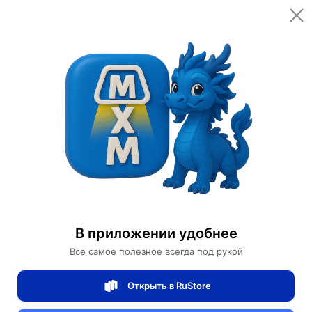
Открыть в приложении
Открыть
Главная
Категории
Светильники
Люстры
Люстра подвесная, медный, стекло, TUCKER 40*18 металл, E14.
Люстра подвесная, медный, стекло,
TUCKER 40*18 металл, E14.
В приложении удобнее
Все самое полезное всегда под рукой
0 отзывов
0
Открыть в RuStore
Магазин Table lamps