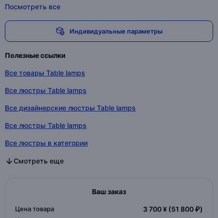
Посмотреть все
Индивидуальные параметры
Полезные ссылки
Все товары Table lamps
Все люстры Table lamps
Все дизайнерские люстры Table lamps
Все люстры Table lamps
Все люстры в категории
Все дизайнерские люстры в категории
Все люстры в категории
Смотреть еще
Ваш заказ
Цена товара
3 700 ¥
(51 800 ₽)