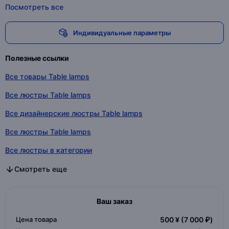
Посмотреть все
Индивидуальные параметры
Полезные ссылки
Все товары Table lamps
Все люстры Table lamps
Все дизайнерские люстры Table lamps
Все люстры Table lamps
Все люстры в категории
Все дизайнерские люстры в категории
Все люстры в категории
Смотреть еще
Ваш заказ
Цена товара
500 ¥
(7 000 ₽)