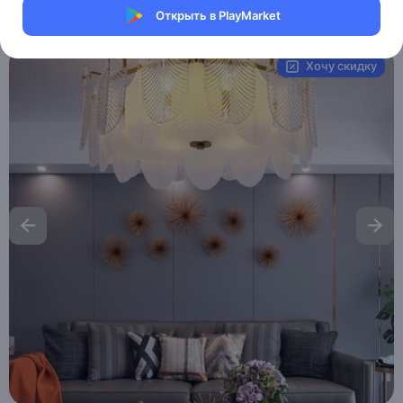
Открыть в PlayMarket
Артикул:
MAI__HE_MAI_TUCKER
Хочу скидку