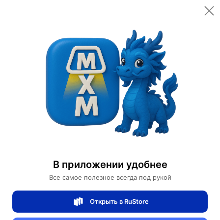
Открыть в приложении
Открыть
Главная
Категории
Светильники
Люстры
Люстра подвесная, медный, стекло, TUCKER 50*18 металл, E14.
Люстра подвесная, медный, стекло,
TUCKER 50*18 металл, E14.
В приложении удобнее
Все самое полезное всегда под рукой
0 отзывов
0
Открыть в RuStore
Магазин Table lamps