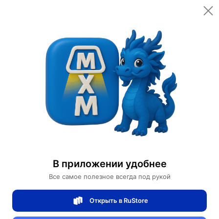
Открыть в приложении
Открыть
Главная
Категории
Светильники
Люстры
Люстра подвесная, серебро, хрусталь, ZOE 102*40*15 металл, G9.
Люстра подвесная, серебро, хрусталь,
ZOE 102*40*15 металл, G9.
В приложении удобнее
Все самое полезное всегда под рукой
0 отзывов
0
Открыть в RuStore
Магазин Table lamps