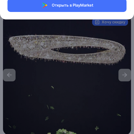
Открыть в PlayMarket
Артикул:
MHM_ZOE
Хочу скидку