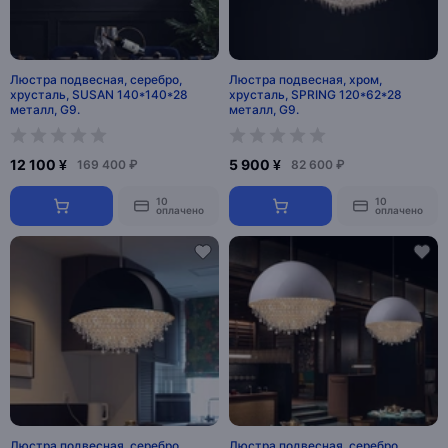
Люстра подвесная, серебро,
Люстра подвесная, хром,
хрусталь, SUSAN 140*140*28
хрусталь, SPRING 120*62*28
металл, G9.
металл, G9.
12 100 ¥
5 900 ¥
169 400 ₽
82 600 ₽
10
10
оплачено
оплачено
Люстра подвесная, серебро,
Люстра подвесная, серебро,