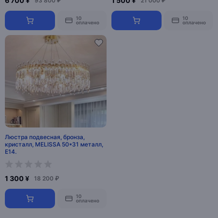
6 700 ¥
1 500 ¥
93 800 ₽
21 000 ₽
10
10
оплачено
оплачено
Люстра подвесная, бронза,
кристалл, MELISSA 50*31 металл,
E14.
1 300 ¥
18 200 ₽
10
оплачено