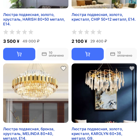
Люстра подвесная, золото,
Люстра подвесная, золото,
хрусталь, HARISH 80*50 металл,
кристалл, CHIP 50*12 металл, E14.
E14.
3 500 ¥
2 100 ¥
49 000 ₽
29 400 ₽
10
10
оплачено
оплачено
Люстра подвесная, бронза,
Люстра подвесная, золото,
хрусталь, MELINDA 80*40,
кристалл, KAROLYN 60*36,
металл, E14.
металл, G9.