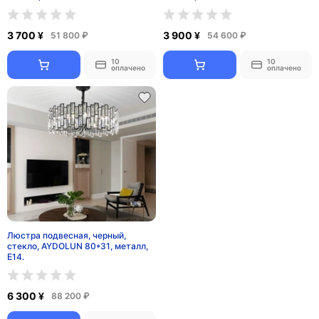
3 700 ¥
3 900 ¥
51 800 ₽
54 600 ₽
10
10
оплачено
оплачено
Люстра подвесная, черный,
стекло, AYDOLUN 80*31, металл,
E14.
6 300 ¥
88 200 ₽