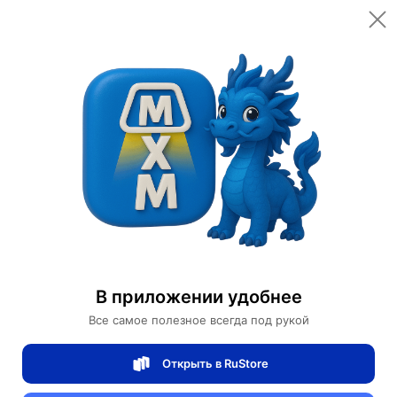
Открыть в приложении
Открыть
Главная
Категории
Светильники
Люстры
Люстра подвесная, золото, хрусталь, AXTON 60*120, металл, LED
Люстра подвесная, золото, хрусталь,
AXTON 60*120, металл, LED
В приложении удобнее
Все самое полезное всегда под рукой
0 отзывов
0
Открыть в RuStore
Магазин Table lamps