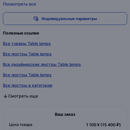
Посмотреть все
Индивидуальные параметры
Полезные ссылки
Все товары Table lamps
Все люстры Table lamps
Все дизайнерские люстры Table lamps
Все люстры Table lamps
Все люстры в категории
Все дизайнерские люстры в категории
Все люстры в категории
Смотреть еще
Ваш заказ
Цена товара
1 100 ¥
(15 400 ₽)