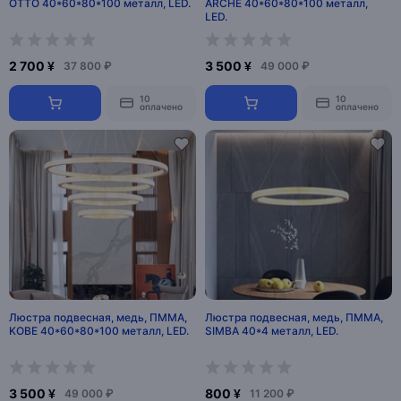
OTTO 40*60*80*100 металл, LED.
ARCHE 40*60*80*100 металл,
LED.
2 700 ¥
3 500 ¥
37 800 ₽
49 000 ₽
10
10
оплачено
оплачено
Люстра подвесная, медь, ПММА,
Люстра подвесная, медь, ПММА,
KOBE 40*60*80*100 металл, LED.
SIMBA 40*4 металл, LED.
3 500 ¥
800 ¥
49 000 ₽
11 200 ₽