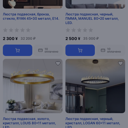
Люстра подвесная, бронза,
Люстра подвесная, черный,
стекло, RYAN 45*30 металл, E14.
ПММА, MANUEL 80*20 металл,
LED.
2 300 ¥
2 500 ¥
32 200 ₽
35 000 ₽
10
10
оплачено
оплачено
Люстра подвесная, золото,
Люстра подвесная, черный,
кристалл, LOUIS 80*11 металл,
кристалл, LOGAN 60*11 металл,
LED.
LED.