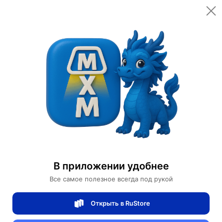
Открыть в приложении
Открыть
Главная
Категории
Светильники
Люстры
Люстра подвесная, золото, хрусталь, BIMBO 150*220 металл, E14.
Люстра подвесная, золото, хрусталь,
BIMBO 150*220 металл, E14.
В приложении удобнее
Все самое полезное всегда под рукой
0 отзывов
0
Открыть в RuStore
Магазин Table lamps