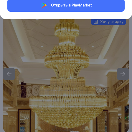
Открыть в PlayMarket
Артикул:
MAI_HE__MAI_BIMBO
Хочу скидку