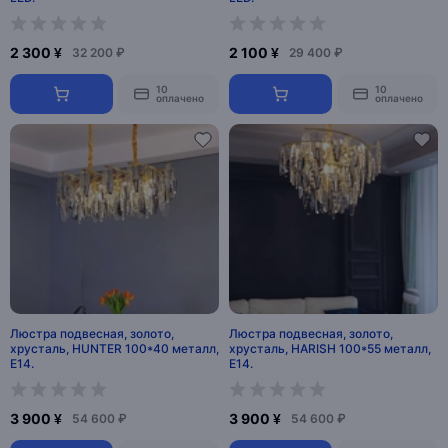
2 300 ¥
2 100 ¥
32 200 ₽
29 400 ₽
10
10
оплачено
оплачено
Люстра подвесная, золото,
Люстра подвесная, золото,
хрусталь, HUNTER 100*40 металл,
хрусталь, HARISH 100*55 металл,
E14.
E14.
3 900 ¥
3 900 ¥
54 600 ₽
54 600 ₽