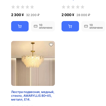
2 300 ¥
2 000 ¥
32 200 ₽
28 000 ₽
10
10
оплачено
оплачено
Люстра подвесная, медный,
стекло, AMARYLLIS 80*45,
металл, E14.