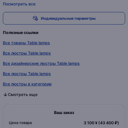
Посмотреть все
Индивидуальные параметры
Полезные ссылки
Все товары Table lamps
Все люстры Table lamps
Все дизайнерские люстры Table lamps
Все люстры Table lamps
Все люстры в категории
Все дизайнерские люстры в категории
Все люстры в категории
Смотреть еще
Ваш заказ
Цена товара
3 100 ¥
(43 400 ₽)