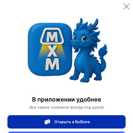
Открыть в приложении
Открыть
Главная
Категории
Светильники
Люстры
Люстра подвесная, золото, хрусталь, TOMA 75*38 металл, E14.
Люстра подвесная, золото, хрусталь,
TOMA 75*38 металл, E14.
В приложении удобнее
Все самое полезное всегда под рукой
0 отзывов
0
Открыть в RuStore
Магазин Table lamps