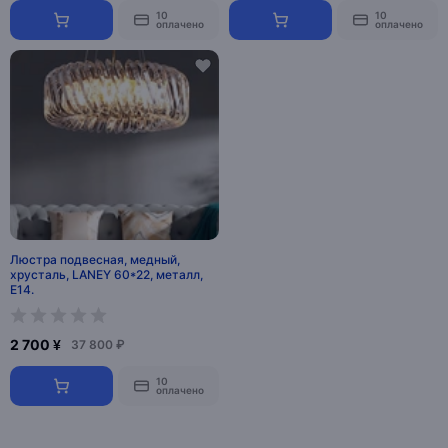
10
10
оплачено
оплачено
Люстра подвесная, медный,
хрусталь, LANEY 60*22, металл,
E14.
2 700 ¥
37 800 ₽
10
оплачено