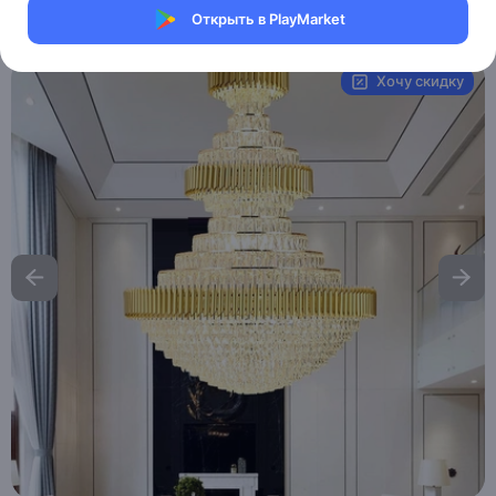
Открыть в PlayMarket
Артикул:
MAI_HE__MAI_WHISPER
Хочу скидку