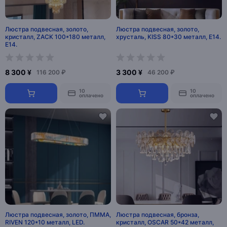
Люстра подвесная, золото,
Люстра подвесная, золото,
кристалл, ZACK 100*180 металл,
хрусталь, KISS 80*30 металл, E14.
E14.
8 300 ¥
3 300 ¥
116 200 ₽
46 200 ₽
10
10
оплачено
оплачено
Люстра подвесная, золото, ПММА,
Люстра подвесная, бронза,
RIVEN 120*10 металл, LED.
кристалл, OSCAR 50*42 металл,