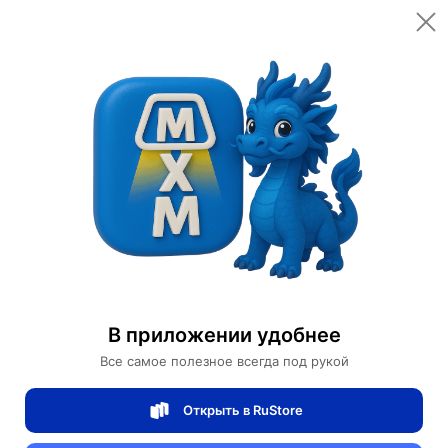
Открыть в приложении
Открыть
Главная
Категории
Светильники
Люстры
Люстра подвесная, золото, кристалл, CALDER 60*180 металл, E14.
Люстра подвесная, золото, кристалл,
CALDER 60*180 металл, E14.
В приложении удобнее
Все самое полезное всегда под рукой
0 отзывов
0
Открыть в RuStore
Магазин Table lamps