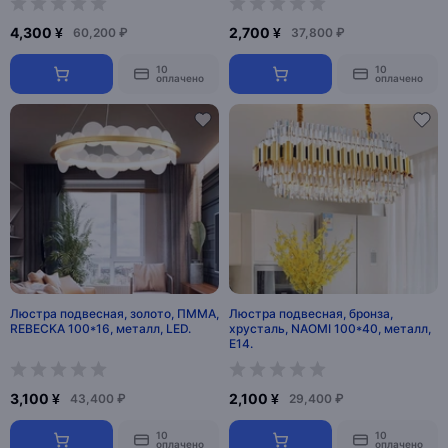
4,300 ¥
2,700 ¥
60,200 ₽
37,800 ₽
10
10
оплачено
оплачено
Люстра подвесная, золото, ПММА,
Люстра подвесная, бронза,
REBECKA 100*16, металл, LED.
хрусталь, NAOMI 100*40, металл,
E14.
3,100 ¥
2,100 ¥
43,400 ₽
29,400 ₽
10
10
оплачено
оплачено