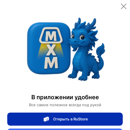
Вес товара
40 кг
60,200 ₽
Всего
Доставка
Завтра
Add to cart
Купить сейчас
Безопасная оплата онлайн
Table lamps
В приложении удобнее
Дизайнерские настольные лампы
Все самое полезное всегда под рукой
Start conversation
Открыть в RuStore