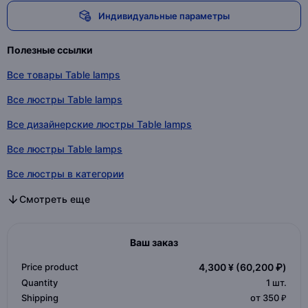
Индивидуальные параметры
Полезные ссылки
Все товары Table lamps
Все люстры Table lamps
Все дизайнерские люстры Table lamps
Все люстры Table lamps
Все люстры в категории
Все дизайнерские люстры в категории
Все люстры в категории
Смотреть еще
Ваш заказ
Price product
4,300 ¥
(60,200 ₽)
Quantity
1
шт.
Shipping
от 350 ₽