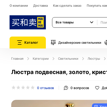
О компании
Доставка
Как сделать заказ
Покупать ка
Все товары
Каталог
Дизайнерские светильники
Главная
Категории
Светильники
Люстры
Люстра подвесная, золото, крист
0 отзывов
0
вопросов
До
Хоч