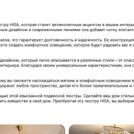
ру HISA, которая станет великолепным акцентом в вашем интерье
щным дизайном и современными линиями она добавит нотку элегант
лов, что гарантирует долговечность и надежность. Ее конструкци
те создать комфортное освещение, которое будет радовать вас и 
дизайном, который легко вписывается в различные стили – от кла
 интерьера. Благодаря своим универсальным характеристикам, он
 чему вы сможете наслаждаться мягким и комфортным освещением в
 украсит любое пространство, делая его более привлекательным и
ощью этой изысканной подвесной люстры. Сделайте ваш дом стильн
ь изящество в свой дом. Приобретая эту люстру HISA, вы выбирае