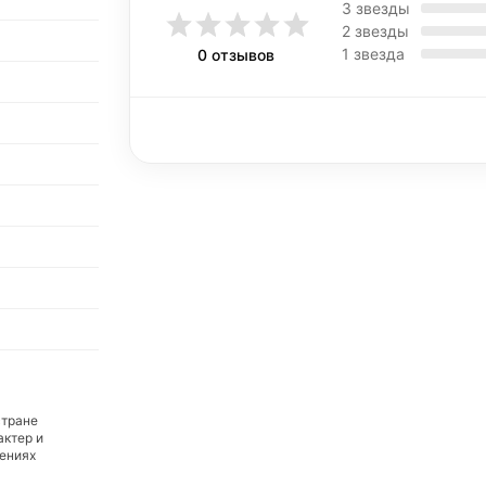
3 звезды
2 звезды
1 звезда
0 отзывов
стране
актер и
дениях