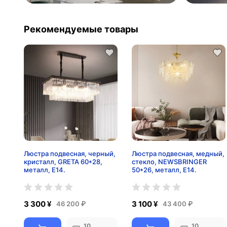
Рекомендуемые товары
Люстра подвесная, черный,
Люстра подвесная, медный,
кристалл, GRETA 60*28,
стекло, NEWSBRINGER
металл, E14.
50*26, металл, E14.
3 300 ¥
3 100 ¥
46 200 ₽
43 400 ₽
10
10