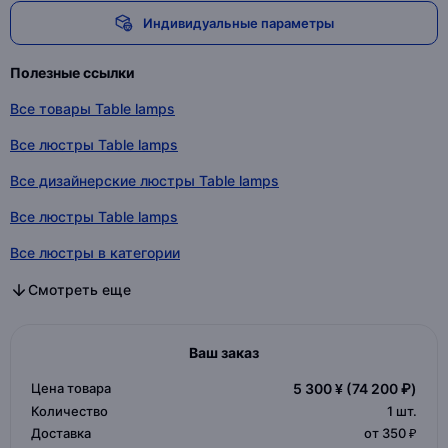
Индивидуальные параметры
Полезные ссылки
Все товары Table lamps
Все люстры Table lamps
Все дизайнерские люстры Table lamps
Все люстры Table lamps
Все люстры в категории
Все дизайнерские люстры в категории
Все люстры в категории
Смотреть еще
Ваш заказ
Цена товара
5 300 ¥
(74 200 ₽)
Количество
1
шт.
Доставка
от 350 ₽