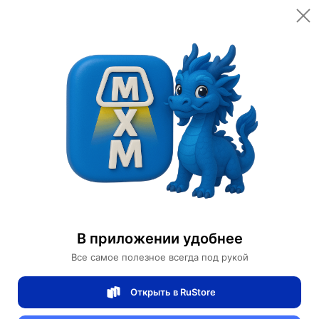
Открыть в приложении
Открыть
Главная
Категории
Светильники
Люстры
Люстра подвесная, золото, кристалл, KAROLYN 80*40, металл, G9.
Люстра подвесная, золото, кристалл,
KAROLYN 80*40, металл, G9.
В приложении удобнее
Все самое полезное всегда под рукой
0 отзывов
0
Открыть в RuStore
Магазин Table lamps