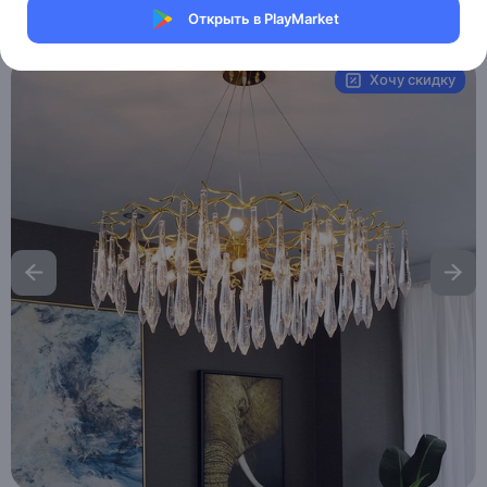
Открыть в PlayMarket
Артикул:
MAI__HE_MAI_KAROLYN
Хочу скидку