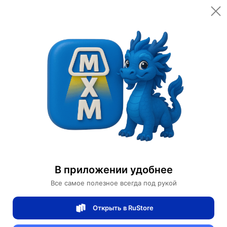
Открыть в приложении
Открыть
Главная
Категории
Светильники
Люстры
Люстра подвесная, золото, кристалл, PADDY 150*230 металл, E14.
Люстра подвесная, золото, кристалл,
PADDY 150*230 металл, E14.
В приложении удобнее
Все самое полезное всегда под рукой
0 отзывов
0
Открыть в RuStore
Магазин Table lamps