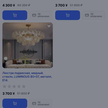
4 300 ¥
3 700 ¥
60 200 ₽
51 800 ₽
10
10
оплачено
оплачено
Люстра подвесная, медный,
стекло, LUMINOUS 80*37, металл,
E14.
3 700 ¥
51 800 ₽
10
оплачено