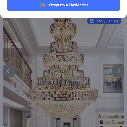
Открыть в PlayMarket
Артикул:
MAI__HE_MAI_PADDY
Хочу скидку