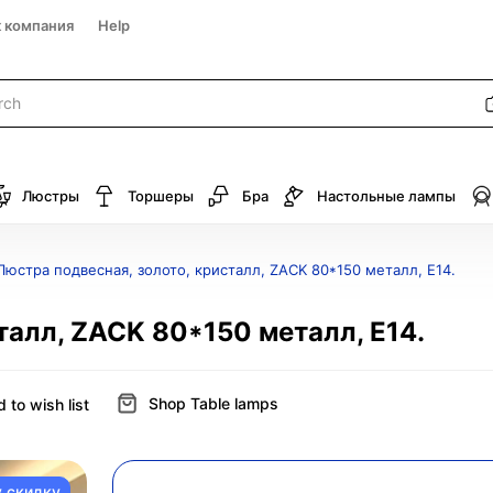
к компания
Help
Люстры
Торшеры
Бра
Настольные лампы
Люстра подвесная, золото, кристалл, ZACK 80*150 металл, E14.
талл, ZACK 80*150 металл, E14.
Shop Table lamps
 to wish list
у скидку