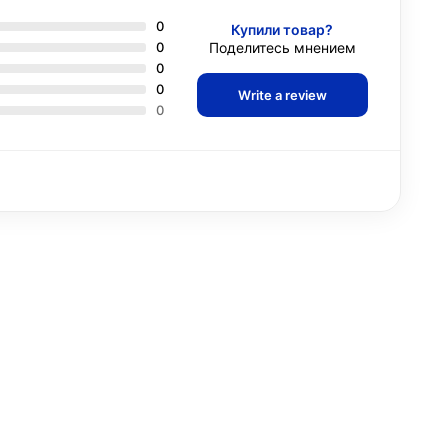
0
Купили товар?
0
Поделитесь мнением
0
0
Write a review
0