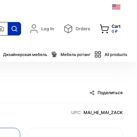
Cart
Log In
Orders
0 ₽
Дизайнерская мебель
Мебель ротанг
All products
Поделиться
UPC:
MAI_HE_MAI_ZACK