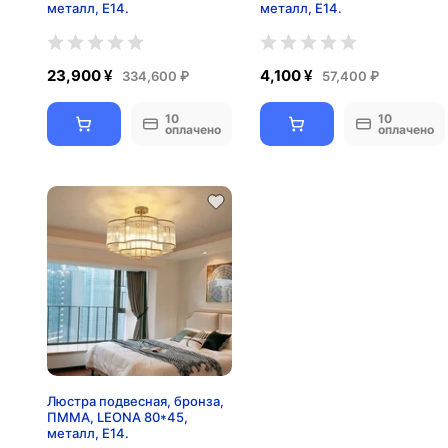
металл, E14.
металл, E14.
23,900 ¥
4,100 ¥
334,600 ₽
57,400 ₽
10
10
оплачено
оплачено
Люстра подвесная, бронза,
ПММА, LEONA 80*45,
металл, E14.