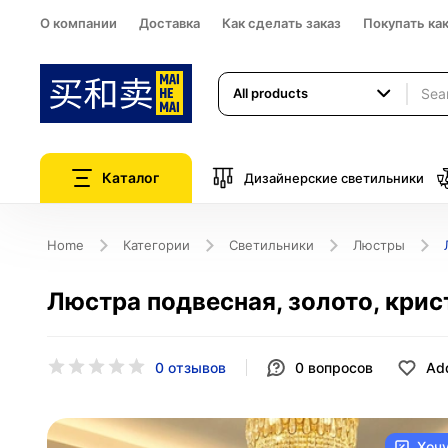
О компании
Доставка
Как сделать заказ
Покупать ка
All products
Каталог
Дизайнерские светильники
Home
Категории
Светильники
Люстры
Люстра подвесная, золото, крис
0 отзывов
0
вопросов
Add
Хоч