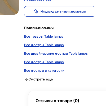
Индивидуальные параметры
Полезные ссылки
Все товары Table lamps
Все люстры Table lamps
Все дизайнерские люстры Table lamps
Все люстры Table lamps
Все люстры в категории
Все дизайнерские люстры в категории
Все люстры в категории
Смотреть еще
Отзывы о товаре (0)