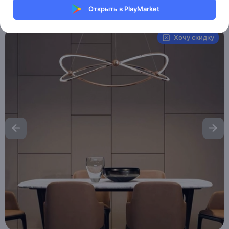
Открыть в PlayMarket
Артикул:
MXM2468719832
Хочу скидку