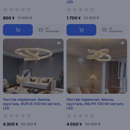
LED
900 ¥
1 700 ¥
12 600 ₽
23 800 ₽
10
10
оплачено
оплачено
Люстра подвесная, бронза,
Люстра подвесная, бронза,
хрусталь, RUFUS 100*40 металл,
хрусталь, RALPH 100*40 металл,
LED
LED.
4 300 ¥
4 000 ¥
60 200 ₽
56 000 ₽