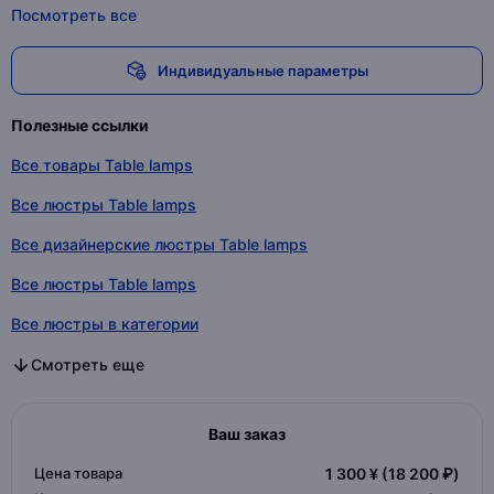
Посмотреть все
Индивидуальные параметры
Полезные ссылки
Все товары Table lamps
Все люстры Table lamps
Все дизайнерские люстры Table lamps
Все люстры Table lamps
Все люстры в категории
Все дизайнерские люстры в категории
Все люстры в категории
Смотреть еще
Ваш заказ
Цена товара
1 300 ¥
(18 200 ₽)