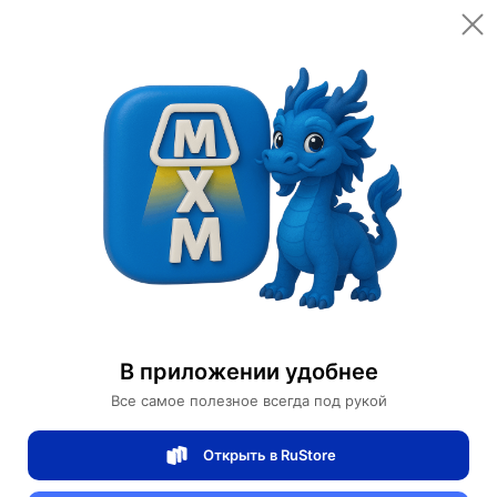
Открыть в приложении
Открыть
Главная
Категории
Светильники
Люстры
Люстра подвесная, золото, ПММА, WILL 72*120, металл, LED
Люстра подвесная, золото, ПММА, WILL
72*120, металл, LED
В приложении удобнее
Все самое полезное всегда под рукой
0 отзывов
0
Открыть в RuStore
Магазин Table lamps