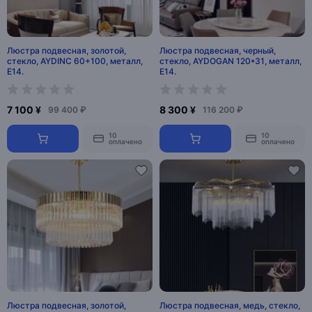
Люстра подвесная, золотой,
Люстра подвесная, черный,
стекло, AYDINC 60+100, металл,
стекло, AYDOGAN 120*31, металл,
E14.
E14.
7 100 ¥
8 300 ¥
99 400 ₽
116 200 ₽
10
10
оплачено
оплачено
Люстра подвесная, золотой,
Люстра подвесная, медь, стекло,