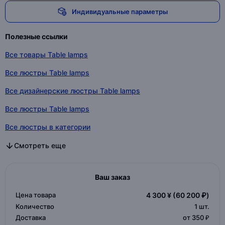
Индивидуальные параметры
Полезные ссылки
Все товары Table lamps
Все люстры Table lamps
Все дизайнерские люстры Table lamps
Все люстры Table lamps
Все люстры в категории
Все дизайнерские люстры в категории
Все люстры в категории
Смотреть еще
Ваш заказ
Цена товара
4 300 ¥
(60 200 ₽)
Количество
1
шт.
Доставка
от 350 ₽