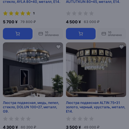
стекло, AYLA 80*40, металл, E14.
AUTUTKUN 80*45, металл, Е14.
1
5 700 ¥
4 500 ¥
79 800 ₽
63 000 ₽
10
10
оплачено
оплачено
Люстра подвесная, медь, пепел,
Люстра подвесная ALTIN 75*31
стекло, DOLUN 100*27, металл,
золото, черный, хрусталь, металл,
G9.
E14.
4 300 ¥
3 500 ¥
60 200 ₽
49 000 ₽