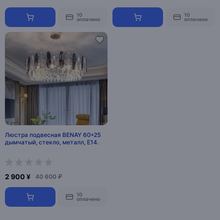
10
10
оплачено
оплачено
Люстра подвесная BENAY 60*25
дымчатый, стекло, металл, Е14.
2 900 ¥
40 600 ₽
10
оплачено