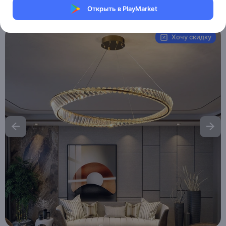
Открыть в PlayMarket
Артикул:
MAI_HE_MAI__GLAMOROUS
Хочу скидку