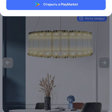
Открыть в PlayMarket
Артикул:
MAI_HE__MAI_СEYIZ
Хочу скидку