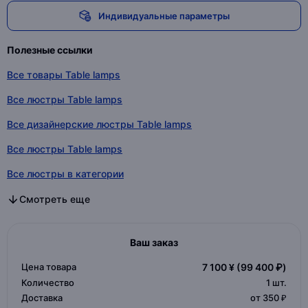
Индивидуальные параметры
Полезные ссылки
Все товары Table lamps
Все люстры Table lamps
Все дизайнерские люстры Table lamps
Все люстры Table lamps
Все люстры в категории
Все дизайнерские люстры в категории
Все люстры в категории
Смотреть еще
Ваш заказ
Цена товара
7 100 ¥
(99 400 ₽)
Количество
1
шт.
Доставка
от 350 ₽