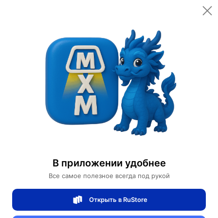
Открыть в приложении
Открыть
Главная
Категории
Светильники
Люстры
Люстра подвесная, бронза, стекло CEYIZ 100*25, металл, LED.
Люстра подвесная, бронза, стекло CEYIZ
100*25, металл, LED.
В приложении удобнее
Все самое полезное всегда под рукой
0 отзывов
0
Открыть в RuStore
Магазин Table lamps