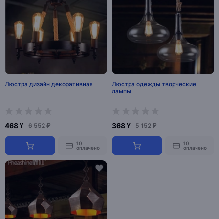
Люстра дизайн декоративная
Люстра одежды творческие
лампы
468 ¥
368 ¥
6 552 ₽
5 152 ₽
10
10
оплачено
оплачено