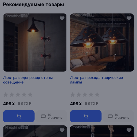
Рекомендуемые товары
Люстра водопровод стены
Люстра прохода творческие
освещение
лампы
498 ¥
498 ¥
6 972 ₽
6 972 ₽
10
10
оплачено
оплачено