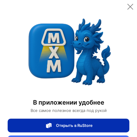
Открыть в приложении
Открыть
Главная
Категории
Мебель для дома и офиса
Освещение для дома
Настенные светильники
Люстра пространственное освещение
Люстра пространственное освещение
В приложении удобнее
Все самое полезное всегда под рукой
1 отзывов
0
Открыть в RuStore
Магазин Weller Store