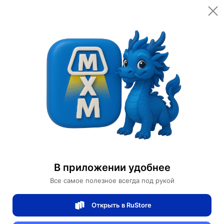
Открыть в приложении
Открыть
Главная
Категории
Мебель для дома и офиса
Освещение для дома
Настенные светильники
Люстра ресторан кафе журнал
Люстра ресторан кафе журнал
В приложении удобнее
Все самое полезное всегда под рукой
0 отзывов
0
Открыть в RuStore
Магазин Weller Store