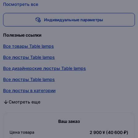
Посмотреть все
Индивидуальные параметры
Полезные ссылки
Все товары Table lamps
Все люстры Table lamps
Все дизайнерские люстры Table lamps
Все люстры Table lamps
Все люстры в категории
Все дизайнерские люстры в категории
Все люстры в категории
Смотреть еще
Ваш заказ
Цена товара
2 900 ¥
(40 600 ₽)