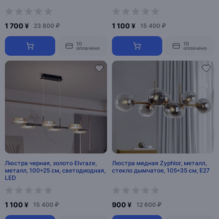
1 700 ¥
1 100 ¥
23 800 ₽
15 400 ₽
10
10
оплачено
оплачено
Люстра черная, золото Elvraze,
Люстра медная Zyphlor, металл,
металл, 100*25 см, светодиодная,
стекло дымчатое, 105*35 см, Е27
LED
1 100 ¥
900 ¥
15 400 ₽
12 600 ₽