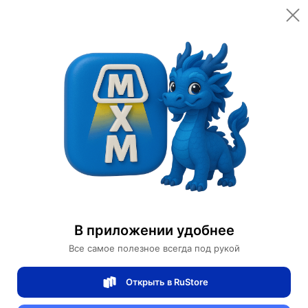
Открыть в приложении
Открыть
Главная
Категории
Светильники
Люстры
Люстра золотая Elomtra, металл, стекло 88*57 см, G4
Люстра золотая Elomtra, металл, стекло
88*57 см, G4
В приложении удобнее
Все самое полезное всегда под рукой
0 отзывов
0
Открыть в RuStore
Магазин Table lamps