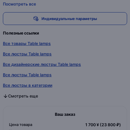
Посмотреть все
Индивидуальные параметры
Полезные ссылки
Все товары Table lamps
Все люстры Table lamps
Все дизайнерские люстры Table lamps
Все люстры Table lamps
Все люстры в категории
Все дизайнерские люстры в категории
Все люстры в категории
Смотреть еще
Ваш заказ
Цена товара
1 700 ¥
(23 800 ₽)