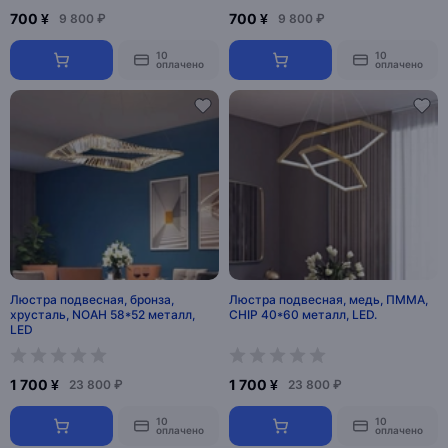
700 ¥
700 ¥
9 800 ₽
9 800 ₽
10
10
оплачено
оплачено
Люстра подвесная, бронза,
Люстра подвесная, медь, ПММА,
хрусталь, NOAH 58*52 металл,
CHIP 40*60 металл, LED.
LED
1 700 ¥
1 700 ¥
23 800 ₽
23 800 ₽
10
10
оплачено
оплачено