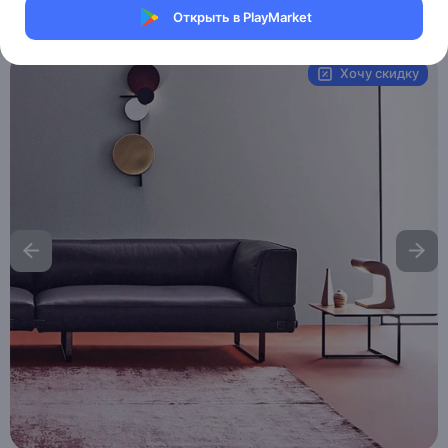
Открыть в PlayMarket
Артикул:
MAI__HE_MAI__HAKAN
Хочу скидку