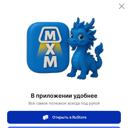
Открыть в приложении
Открыть
Главная
Категории
Освещение
Светильники
Бра
Настенный светильник, БРА 36*98, фиолетовый, металл, LED.
Настенный светильник, БРА 36*98,
фиолетовый, металл, LED.
В приложении удобнее
Все самое полезное всегда под рукой
0 отзывов
0
Открыть в RuStore
Магазин Table lamps