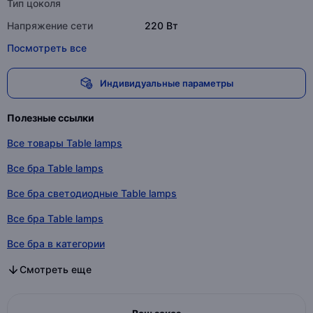
Тип цоколя
Напряжение сети
220 Вт
Посмотреть все
Индивидуальные параметры
Полезные ссылки
Все товары Table lamps
Все бра Table lamps
Все бра светодиодные Table lamps
Все бра Table lamps
Все бра в категории
Все бра светодиодные в категории
Все бра в категории
Смотреть еще