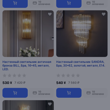
10
10
оплачено
оплачено
Настенный светильник античная
Настенный светильник SANDRA,
бронза BILL, Бра, 16*45, металл,
Бра, 30*62, золотой, металл, E14.
LED.
530 ¥
540 ¥
7 420 ₽
7 560 ₽
10
10
оплачено
оплачено