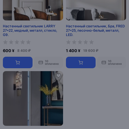
Настенный светильник LARRY
Настенный светильник, Бра, FRED
27*22, медный, металл, стекло,
27*25, песочно-белый, металл,
G9.
LED.
600 ¥
1 400 ¥
8 400 ₽
19 600 ₽
10
10
оплачено
оплачено