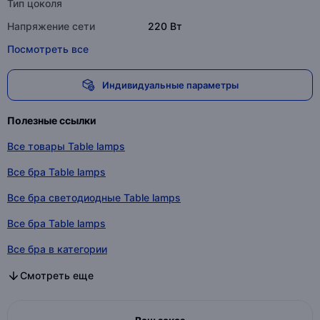
Тип цоколя
Напряжение сети
220 Вт
Посмотреть все
Индивидуальные параметры
Полезные ссылки
Все товары Table lamps
Все бра Table lamps
Все бра светодиодные Table lamps
Все бра Table lamps
Все бра в категории
Все бра светодиодные в категории
Все бра в категории
Смотреть еще