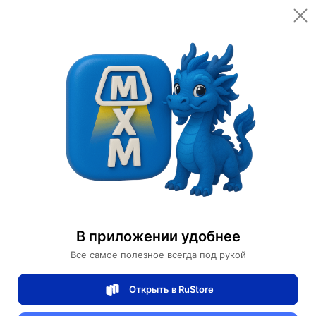
Открыть в приложении
Открыть
Главная
Категории
Освещение
Светильники
Бра
Настенный светильник, БРА AYDIN 15*36, золото, металл, стекло, Е14.
Настенный светильник, БРА AYDIN 15*36,
золото, металл, стекло, Е14.
В приложении удобнее
Все самое полезное всегда под рукой
0 отзывов
0
Открыть в RuStore
Магазин Table lamps