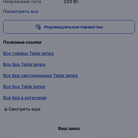
Напряжение сети
220 Вт
Посмотреть все
Индивидуальные параметры
Полезные ссылки
Все товары Table lamps
Все бра Table lamps
Все бра светодиодные Table lamps
Все бра Table lamps
Все бра в категории
Все бра светодиодные в категории
Все бра в категории
Смотреть еще
Ваш заказ