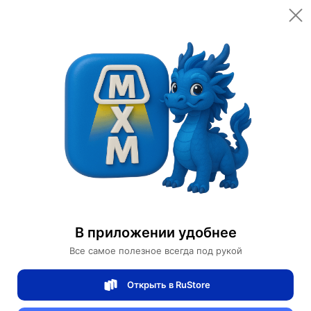
Открыть в приложении
Открыть
Главная
Категории
Освещение
Светильники
Бра
Настенный светильник, БРА COSKUN 19*32, белый, металл, LED.
Настенный светильник, БРА COSKUN
19*32, белый, металл, LED.
В приложении удобнее
Все самое полезное всегда под рукой
0 отзывов
0
Открыть в RuStore
Магазин Table lamps