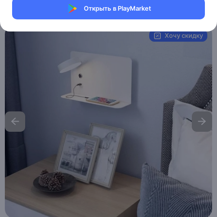
Открыть в PlayMarket
Артикул:
MAI_HE_MAI__COSKUN
Хочу скидку