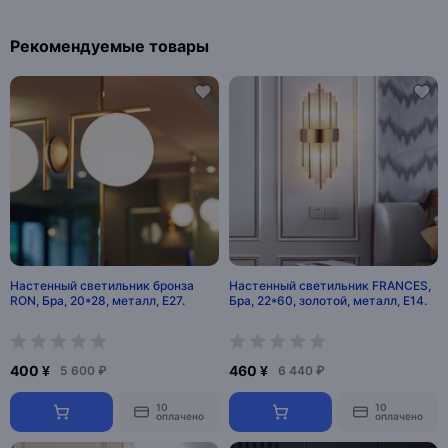
Рекомендуемые товары
Настенный светильник бронза
Настенный светильник FRANCES,
RON, Бра, 20*28, металл, Е27.
Бра, 22*60, золотой, металл, Е14.
400 ¥
460 ¥
5 600 ₽
6 440 ₽
10
10
оплачено
оплачено