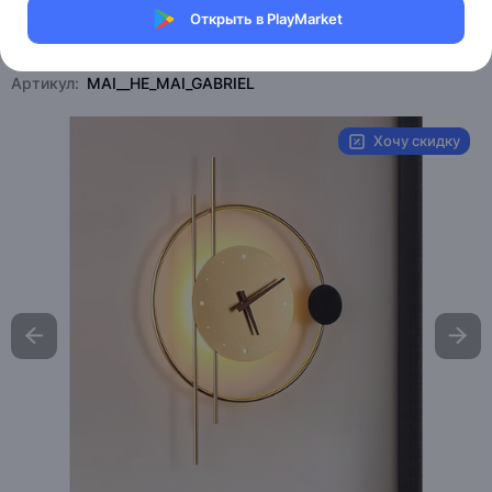
Открыть в PlayMarket
Магазин Table lamps
Артикул:
MAI__HE_MAI_GABRIEL
Хочу скидку