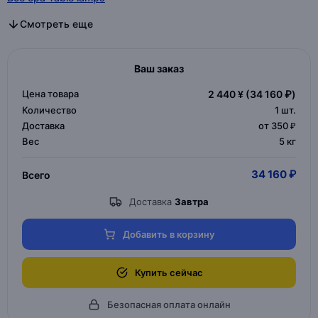
Все бра светодиодные в категории
Все бра в спальню в категории
Все настенные светильники в категории
Все бра в категории
Смотреть еще
Ваш заказ
Цена товара
2 440 ¥
(34 160 ₽)
Количество
1
шт.
Доставка
от 350 ₽
Вес
5 кг
34 160 ₽
Всего
Доставка
Завтра
Добавить в корзину
Купить сейчас
Безопасная оплата онлайн