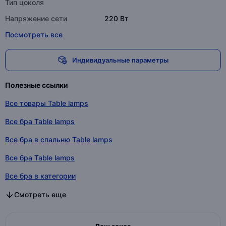
Тип цоколя
Напряжение сети
220 Вт
Посмотреть все
Индивидуальные параметры
Полезные ссылки
Все товары Table lamps
Все бра Table lamps
Все бра в спальню Table lamps
Все бра Table lamps
Все бра в категории
Все бра в спальню в категории
Все бра в категории
Смотреть еще