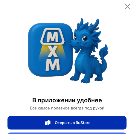
Открыть в приложении
Открыть
Главная
Категории
Освещение
Светильники
Бра
Настенный светильник, БРА GOKER 38*35, белый, металл, LED.
Настенный светильник, БРА GOKER
38*35, белый, металл, LED.
В приложении удобнее
Все самое полезное всегда под рукой
0 отзывов
0
Открыть в RuStore
Магазин Table lamps