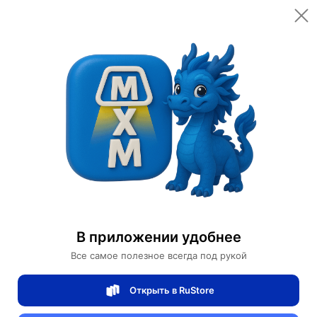
Открыть в приложении
Открыть
Главная
Категории
Освещение
Светильники
Бра
Настенный светильник, БРА GOKER 38*35, черный, металл, LED.
Настенный светильник, БРА GOKER
38*35, черный, металл, LED.
В приложении удобнее
Все самое полезное всегда под рукой
0 отзывов
0
Открыть в RuStore
Магазин Table lamps