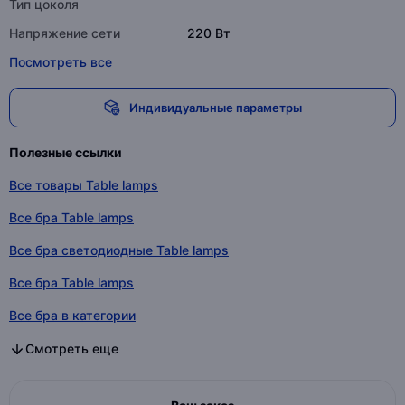
Тип цоколя
Напряжение сети
220 Вт
Посмотреть все
Индивидуальные параметры
Полезные ссылки
Все товары Table lamps
Все бра Table lamps
Все бра светодиодные Table lamps
Все бра Table lamps
Все бра в категории
Все бра светодиодные в категории
Все бра в категории
Смотреть еще