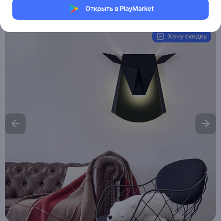
Открыть в PlayMarket
Артикул:
MAI_HE__MAI_GOKER
Хочу скидку