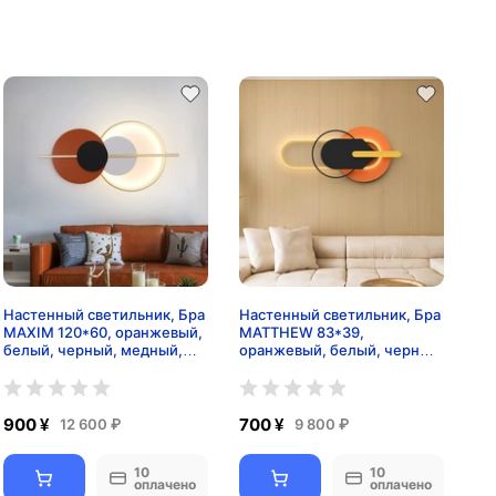
Настенный светильник, Бра
Настенный светильник, Бра
MAXIM 120*60, оранжевый,
MATTHEW 83*39,
белый, черный, медный,
оранжевый, белый, черный,
металл, LED.
медный, металл, LED.
900 ¥
700 ¥
12 600 ₽
9 800 ₽
10
10
оплачено
оплачено