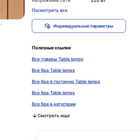
Напряжение сети
220 Вт
Посмотреть все
Индивидуальные параметры
Полезные ссылки
Все товары Table lamps
Все бра Table lamps
Все бра в гостиную Table lamps
Все бра Table lamps
Все бра в категории
Все бра в гостиную в категории
Все бра в категории
Смотреть еще