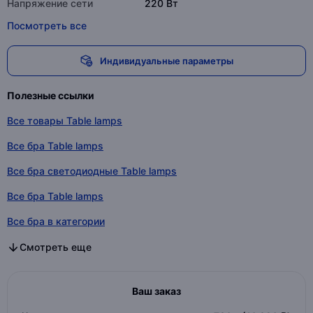
Напряжение сети
220 Вт
Посмотреть все
Индивидуальные параметры
Полезные ссылки
Все товары Table lamps
Все бра Table lamps
Все бра светодиодные Table lamps
Все бра Table lamps
Все бра в категории
Все бра светодиодные в категории
Все бра в категории
Смотреть еще
Ваш заказ