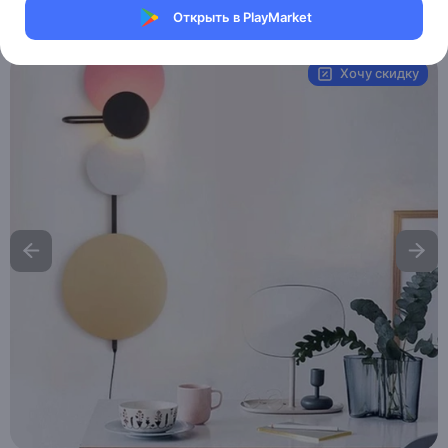
Открыть в PlayMarket
Артикул:
MAI__HE__MAI_HAKAN
Хочу скидку