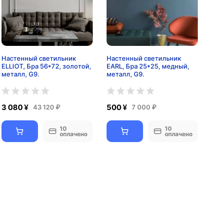
Настенный светильник
Настенный светильник
ELLIOT, Бра 56*72, золотой,
EARL, Бра 25*25, медный,
металл, G9.
металл, G9.
3 080 ¥
500 ¥
43 120 ₽
7 000 ₽
10
10
оплачено
оплачено