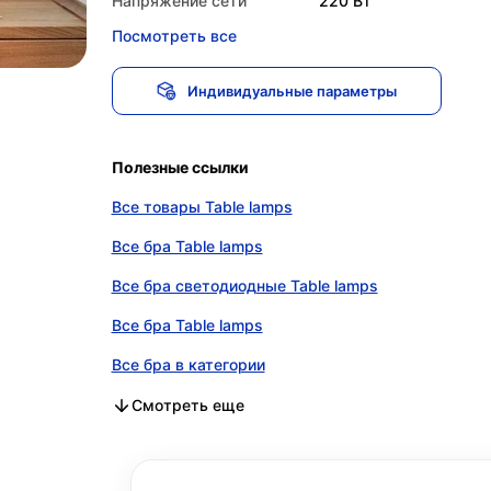
Напряжение сети
220 Вт
Посмотреть все
Индивидуальные параметры
Полезные ссылки
Все товары Table lamps
Все бра Table lamps
Все бра светодиодные Table lamps
Все бра Table lamps
Все бра в категории
Все бра светодиодные в категории
Все бра в категории
Смотреть еще