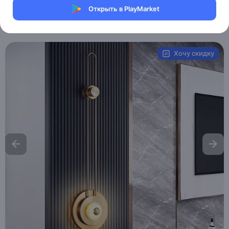
Магазин Table lamps
Открыть в PlayMarket
Артикул:
MAI_HE_MAI_HERRE
Хочу скидку