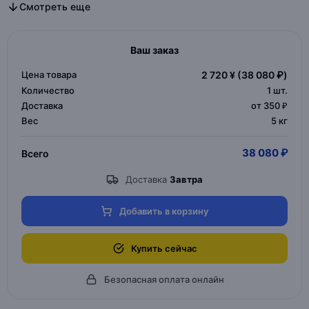
Все бра светодиодные в категории
Все бра в категории
Смотреть еще
Ваш заказ
Цена товара
2 720 ¥
(38 080 ₽)
Количество
1
шт.
Доставка
от 350 ₽
Вес
5 кг
38 080 ₽
Всего
Доставка
Завтра
Добавить в корзину
Купить сейчас
Безопасная оплата онлайн