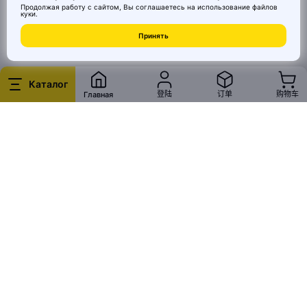
Продолжая работу с сайтом, Вы соглашаетесь на использование
файлов
куки
.
© 2026 MAI HE MAI. Маркетплейс дизайнерских товаров со всего
Принять
Китая по ценам заводов. Все права защищены.
Каталог
登陆
订单
购物车
Главная