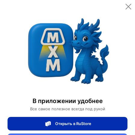
Ваш заказ
Цена товара
520 ¥
(7,280 ₽)
数量
1
шт.
邮递
от 350 ₽
重量
5 кг
7,280 ₽
Всего
Доставка
Завтра
加入购物车
Купить сейчас
В приложении удобнее
Все самое полезное всегда под рукой
Безопасная оплата онлайн
Открыть в RuStore