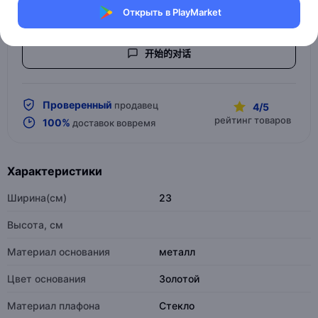
Table lamps
Открыть в PlayMarket
Дизайнерские настольные лампы
开始的对话
Проверенный
продавец
4/5
рейтинг товаров
100%
доставок вовремя
Характеристики
Ширина(см)
23
Высота, см
Материал основания
металл
Цвет основания
Золотой
Материал плафона
Стекло