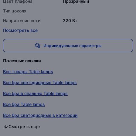
Цвет плафона
Прозрачный
Тип цоколя
Напряжение сети
220 Вт
Посмотреть все
Индивидуальные параметры
Полезные ссылки
Все товары Table lamps
Все бра светодиодные Table lamps
Все бра в спальню Table lamps
Все бра Table lamps
Все бра светодиодные в категории
Все бра в спальню в категории
Все бра в категории
Смотреть еще