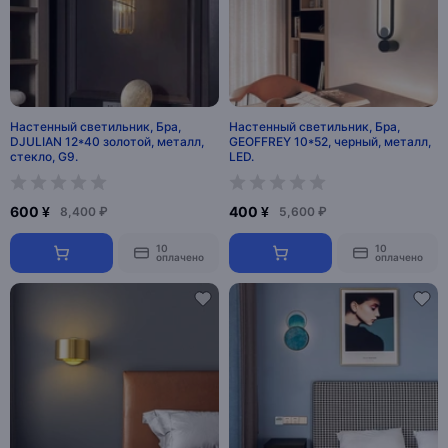
Настенный светильник, Бра,
Настенный светильник, Бра,
DJULIAN 12*40 золотой, металл,
GEOFFREY 10*52, черный, металл,
стекло, G9.
LED.
600 ¥
400 ¥
8,400 ₽
5,600 ₽
10
10
оплачено
оплачено