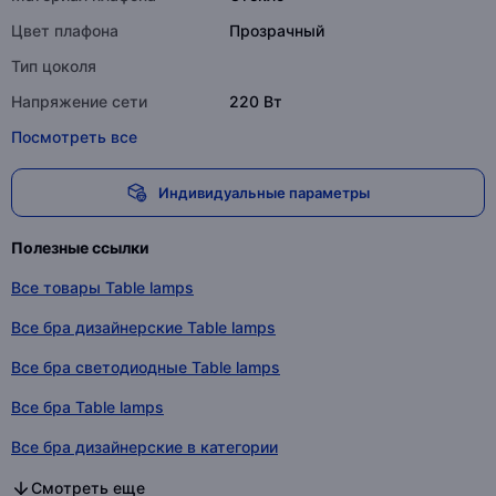
Цвет плафона
Прозрачный
Тип цоколя
Напряжение сети
220 Вт
Посмотреть все
Индивидуальные параметры
Полезные ссылки
Все товары Table lamps
Все бра дизайнерские Table lamps
Все бра светодиодные Table lamps
Все бра Table lamps
Все бра дизайнерские в категории
Все бра светодиодные в категории
Все бра в категории
Смотреть еще