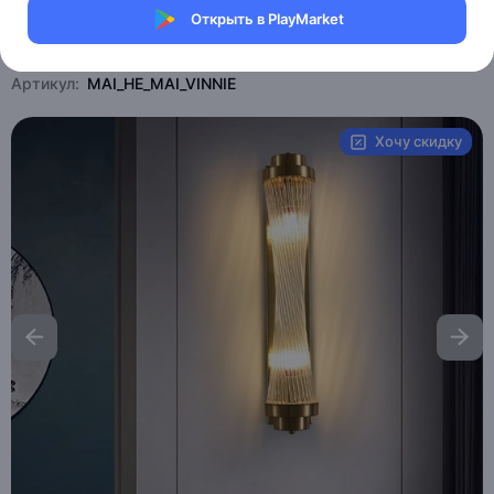
Открыть в PlayMarket
Магазин Table lamps
Артикул:
MAI_HE_MAI_VINNIE
Хочу скидку