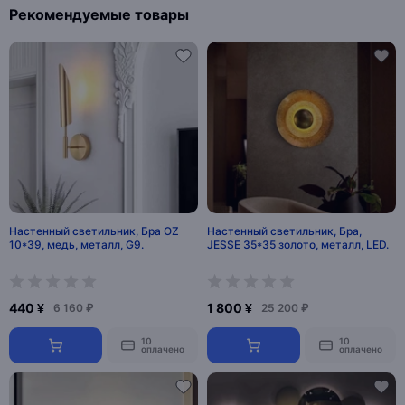
Рекомендуемые товары
Настенный светильник, Бра OZ
Настенный светильник, Бра,
10*39, медь, металл, G9.
JESSE 35*35 золото, металл, LED.
440 ¥
1 800 ¥
6 160 ₽
25 200 ₽
10
10
оплачено
оплачено