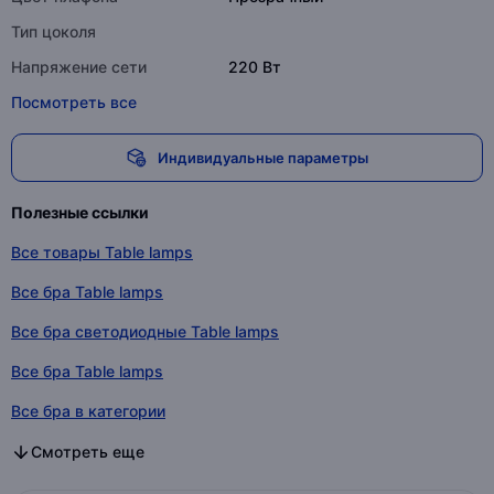
Тип цоколя
Напряжение сети
220 Вт
Посмотреть все
Индивидуальные параметры
Полезные ссылки
Все товары Table lamps
Все бра Table lamps
Все бра светодиодные Table lamps
Все бра Table lamps
Все бра в категории
Все бра светодиодные в категории
Все бра в категории
Смотреть еще