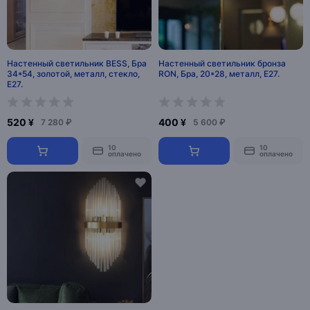
Настенный светильник BESS, Бра
Настенный светильник бронза
34*54, золотой, металл, стекло,
RON, Бра, 20*28, металл, Е27.
Е27.
520 ¥
400 ¥
7 280 ₽
5 600 ₽
10
10
оплачено
оплачено