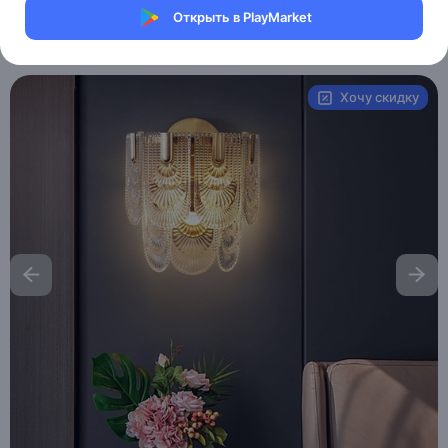
Магазин Table lamps
Открыть в PlayMarket
Артикул:
MAI_HE_MAI_WALT
Хочу скидку