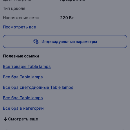
Тип цоколя
Напряжение сети
220 Вт
Посмотреть все
Индивидуальные параметры
Полезные ссылки
Все товары Table lamps
Все бра Table lamps
Все бра светодиодные Table lamps
Все бра Table lamps
Все бра в категории
Все бра светодиодные в категории
Все бра в категории
Смотреть еще