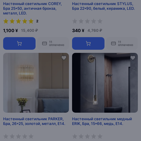
Настенный светильник COREY,
Настенный светильник STYLUS,
Бра 25*50, античная бронза,
Бра 22*90, белый, керамика, LED.
металл, LED.
2
1,100 ¥
340 ¥
15,400 ₽
4,760 ₽
11
11
оплачено
оплачено
Настенный светильник PARKER,
Настенный светильник медный
Бра, 26*25, золотой, металл, E14.
ERIK, Бра, 15*66, медь, Е14.