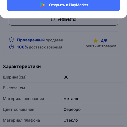
Дизайнерские настольные лампы
Открыть в PlayMarket
开始的对话
Проверенный
продавец
4/5
рейтинг товаров
100%
доставок вовремя
Характеристики
Ширина(см)
30
Высота, см
Материал основания
металл
Цвет основания
Серебро
Материал плафона
Стекло