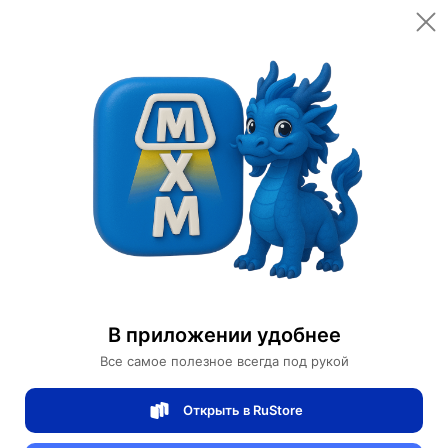
Ваш заказ
Цена товара
700 ¥
(9,800 ₽)
数量
1
шт.
邮递
от 350 ₽
重量
5 кг
9,800 ₽
Всего
Доставка
Завтра
加入购物车
Купить сейчас
В приложении удобнее
Безопасная оплата онлайн
Все самое полезное всегда под рукой
Открыть в RuStore
Table lamps