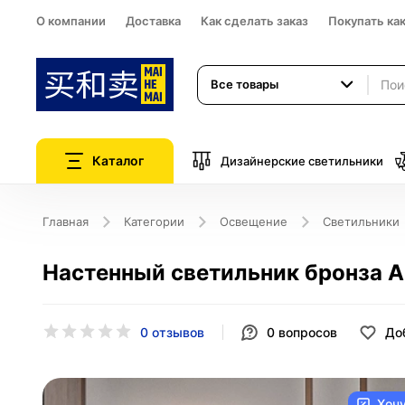
О компании
Доставка
Как сделать заказ
Покупать ка
Все товары
Каталог
Дизайнерские светильники
Главная
Категории
Освещение
Светильники
Настенный светильник бронза АМ
0 отзывов
0
вопросов
До
Хоч