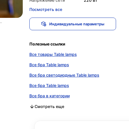
Напряжение сети
220 Вт
Посмотреть все
Индивидуальные параметры
Полезные ссылки
Все товары Table lamps
Все бра Table lamps
Все бра светодиодные Table lamps
Все бра Table lamps
Все бра в категории
Все бра светодиодные в категории
Все бра в категории
Смотреть еще