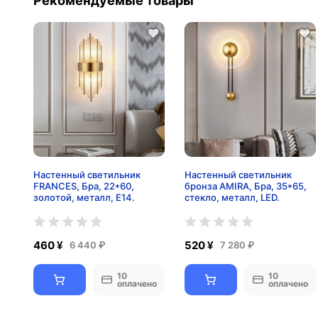
Рекомендуемые товары
Настенный светильник
Настенный светильник
FRANCES, Бра, 22*60,
бронза АМIRA, Бра, 35*65,
золотой, металл, Е14.
стекло, металл, LED.
460 ¥
520 ¥
6 440 ₽
7 280 ₽
10
10
оплачено
оплачено