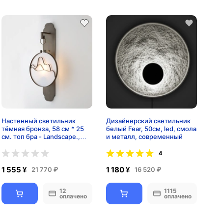
Настенный светильник
Дизайнерский светильник
тёмная бронза, 58 см * 25
белый Fear, 50см, led, смола
см. топ бра - Landscape.,
и металл, современный
LED, 20 Вт
4
1 555 ¥
1 180 ¥
21 770 ₽
16 520 ₽
12
1115
оплачено
оплачено