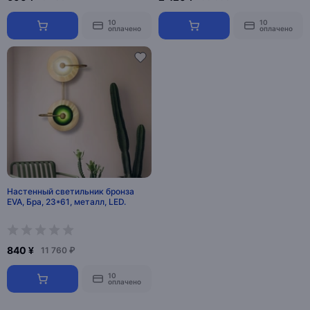
10
10
оплачено
оплачено
Настенный светильник бронза
EVA, Бра, 23*61, металл, LED.
840 ¥
11 760 ₽
10
оплачено