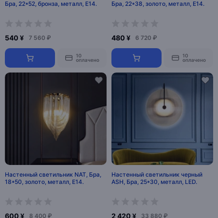
Бра, 22*52, бронза, металл, Е14.
Бра, 22*38, золото, металл, Е14.
540 ¥
480 ¥
7 560 ₽
6 720 ₽
10
10
оплачено
оплачено
Настенный светильник NAT, Бра,
Настенный светильник черный
18*50, золото, металл, Е14.
ASH, Бра, 25*30, металл, LED.
600 ¥
2 420 ¥
8 400 ₽
33 880 ₽