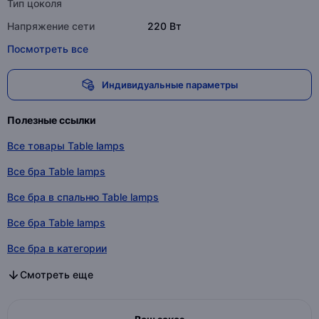
Тип цоколя
Напряжение сети
220 Вт
Посмотреть все
Индивидуальные параметры
Полезные ссылки
Все товары Table lamps
Все бра Table lamps
Все бра в спальню Table lamps
Все бра Table lamps
Все бра в категории
Все бра в спальню в категории
Все бра в категории
Смотреть еще