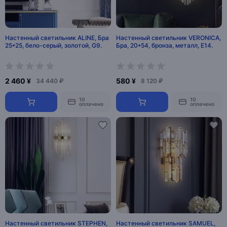
Настенный светильник ALINE, Бра
Настенный светильник VERONICA,
25*25, бело-серый, золотой, G9.
Бра, 20*54, бронза, металл, Е14.
2 460 ¥
580 ¥
34 440 ₽
8 120 ₽
10
10
оплачено
оплачено
Настенный светильник STEPHEN,
Настенный светильник SAMUEL,