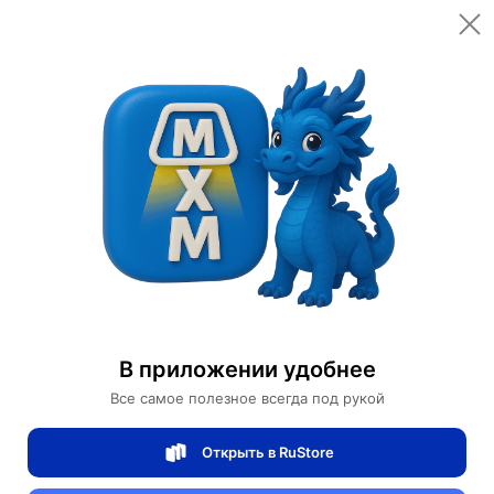
Открыть в приложении
Открыть
Главная
Категории
Светильники
Бра
Настенный светильник ELLIOT, Бра 41*100, золотой, металл, G9.
Настенный светильник ELLIOT, Бра
41*100, золотой, металл, G9.
В приложении удобнее
Все самое полезное всегда под рукой
0 отзывов
0
Открыть в RuStore
Магазин Table lamps