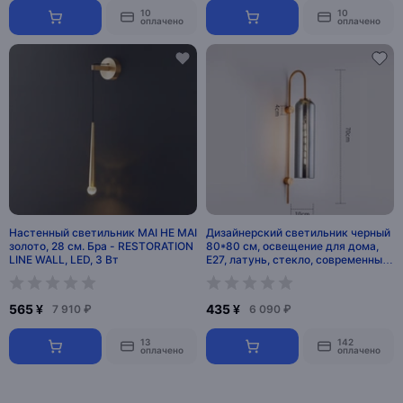
10
10
оплачено
оплачено
Настенный светильник MAI HE MAI
Дизайнерский светильник черный
золото, 28 см. Бра - RESTORATION
80*80 см, освещение для дома,
LINE WALL, LED, 3 Вт
E27, латунь, стекло, современный,
черный
565 ¥
435 ¥
7 910 ₽
6 090 ₽
13
142
оплачено
оплачено