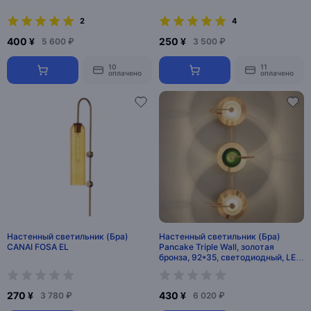
2
4
400 ¥
250 ¥
5 600 ₽
3 500 ₽
10
11
оплачено
оплачено
Настенный светильник (Бра)
Настенный светильник (Бра)
CANAI FOSA EL
Pancake Triple Wall, золотая
бронза, 92*35, светодиодный, LED,
21 Вт
270 ¥
430 ¥
3 780 ₽
6 020 ₽