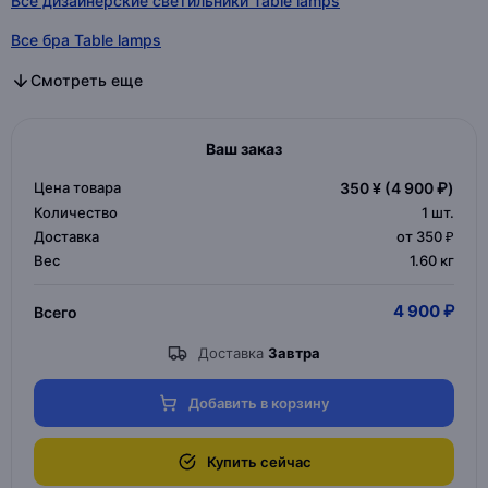
Все дизайнерские светильники Table lamps
Все бра Table lamps
Все бра дизайнерские в категории
Все бра в спальню в категории
Все дизайнерские светильники в категории
Все бра в категории
Смотреть еще
Ваш заказ
Цена товара
350 ¥
(4 900 ₽)
Количество
1
шт.
Доставка
от 350 ₽
Вес
1.60 кг
4 900 ₽
Всего
Доставка
Завтра
Добавить в корзину
Купить сейчас