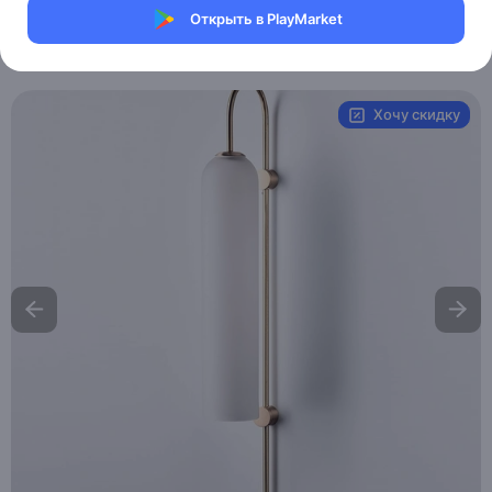
Магазин Table lamps
Открыть в PlayMarket
Артикул:
MXM9589524138
Хочу скидку