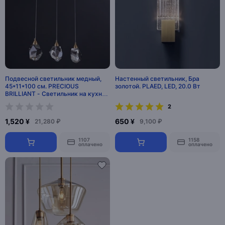
Подвесной светильник медный,
Настенный светильник, Бра
45*11*100 см. PRECIOUS
золотой. PLAED, LED, 20.0 Вт
BRILLIANT - Cветильник на кухню
подвесной, LED, 15 Вт
2
1,520 ¥
650 ¥
21,280 ₽
9,100 ₽
1107
1158
оплачено
оплачено