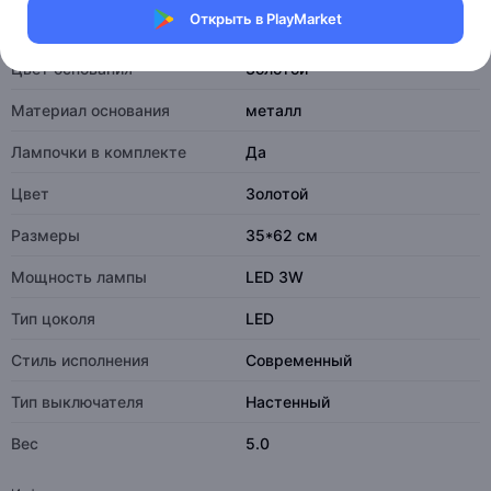
Открыть в PlayMarket
Характеристики
Цвет основания
Золотой
Материал основания
металл
Лампочки в комплекте
Да
Цвет
Золотой
Размеры
35*62 см
Мощность лампы
LED 3W
Тип цоколя
LED
Стиль исполнения
Современный
Тип выключателя
Настенный
Вес
5.0