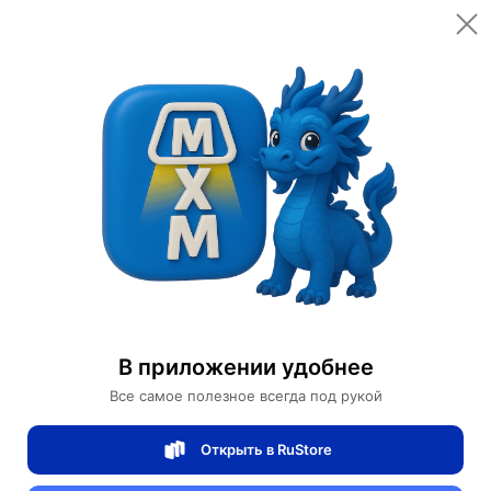
Add to cart
Купить сейчас
Безопасная оплата онлайн
Weller Store
Дизайнерские напольные светильники -
торшеры
Start conversation
В приложении удобнее
Все самое полезное всегда под рукой
Проверенный
продавец
4/5
рейтинг товаров
100%
доставок вовремя
Открыть в RuStore