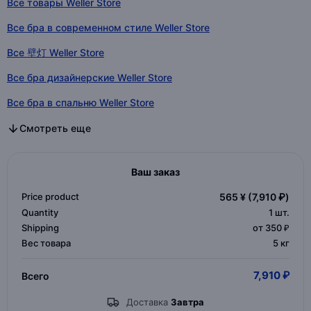
Все товары Weller Store
Все бра в современном стиле Weller Store
Все 壁灯 Weller Store
Все бра дизайнерские Weller Store
Все бра в спальню Weller Store
Все бра в гостиную Weller Store
Все бра в стиле хай-тек Weller Store
Все бра в стиле модерн Weller Store
Все бра в стиле минимализм Weller Store
Все бра в стиле арт-деко Weller Store
Все бра в восточном стиле Weller Store
Все бра классика Weller Store
Все бра в стиле лофт Weller Store
Все бра в скандинавском стиле Weller Store
Все бра Weller Store
Все бра в современном стиле в категории
Все 壁灯 в категории
Все бра дизайнерские в категории
Все бра в спальню в категории
Все бра в гостиную в категории
Все бра в стиле хай-тек в категории
Все бра в стиле модерн в категории
Все бра в стиле минимализм в категории
Все бра в стиле арт-деко в категории
Все бра в восточном стиле в категории
Все бра классика в категории
Все бра в стиле лофт в категории
Все бра в скандинавском стиле в категории
Все бра в категории
Смотреть еще
Ваш заказ
Price product
565 ¥
(7,910 ₽)
Quantity
1
шт.
Shipping
от 350 ₽
Вес товара
5 кг
7,910 ₽
Всего
Доставка
Завтра