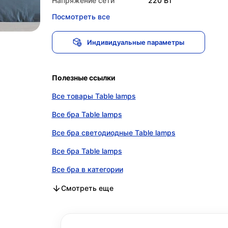
Напряжение сети
220 Вт
Посмотреть все
Индивидуальные параметры
Полезные ссылки
Все товары Table lamps
Все бра Table lamps
Все бра светодиодные Table lamps
Все бра Table lamps
Все бра в категории
Все бра светодиодные в категории
Все бра в категории
Смотреть еще