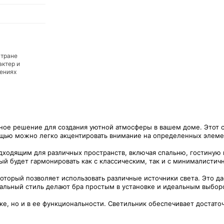
стране
актер и
дениях
ное решение для создания уютной атмосферы в вашем доме. Этот с
щью можно легко акцентировать внимание на определенных элемен
одходящим для различных пространств, включая спальню, гостиную 
й будет гармонировать как с классическим, так и с минималистич
оторый позволяет использовать различные источники света. Это д
сальный стиль делают бра простым в установке и идеальным выбор
е, но и в ее функциональности. Светильник обеспечивает достаточ