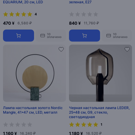
EQUARIUM, 20 см, LED
зеленая, E27
4
470 ¥
840 ¥
6,580 ₽
11,760 ₽
10
10
оплачено
оплачено
Лампа настольная золото Nordic
Черная настольная лампа LEDER,
Mangle, 41*47 см, LED, металл
25*48 см, G9, стекло,
светодиодная
1
1,160 ¥
1,180 ¥
16,240 ₽
16,520 ₽