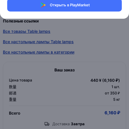
Открыть в PlayMarket
Индивидуальные параметры
Полезные ссылки
Все товары Table lamps
Все настольные лампы Table lamps
Все настольные лампы в категории
Ваш заказ
Цена товара
440 ¥
(6,160 ₽)
数量
1
шт.
邮递
от 350 ₽
重量
5 кг
6,160 ₽
Всего
Доставка
Завтра