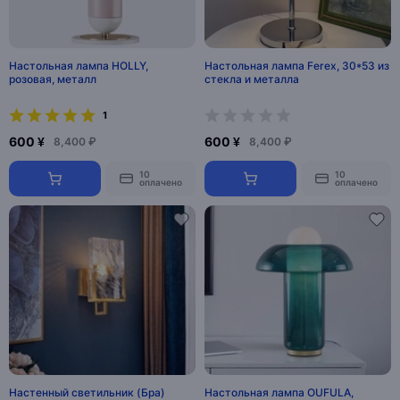
Настольная лампа HOLLY,
Настольная лампа Ferex, 30*53 из
розовая, металл
стекла и металла
1
600 ¥
600 ¥
8,400 ₽
8,400 ₽
10
10
оплачено
оплачено
Настенный светильник (Бра)
Настольная лампа OUFULA,