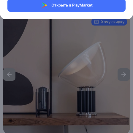
Открыть в PlayMarket
Артикул:
MAI_HE_MAI_CHUCK
Хочу скидку