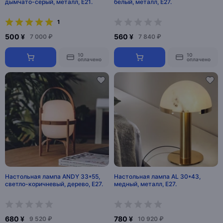
дымчато-серый, металл, Е21.
белый, металл, Е27.
1
500 ¥
560 ¥
7 000 ₽
7 840 ₽
10
10
оплачено
оплачено
Настольная лампа ANDY 33*55,
Настольная лампа AL 30*43,
светло-коричневый, дерево, Е27.
медный, металл, Е27.
680 ¥
780 ¥
9 520 ₽
10 920 ₽