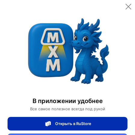
Открыть в приложении
Открыть
Главная
Категории
Дизайнерские светильники
Настольная лампа CHUCK 37*50, черный, металл, Е27.
Настольная лампа CHUCK 37*50, черный,
металл, Е27.
В приложении удобнее
Все самое полезное всегда под рукой
1 отзывов
0
Открыть в RuStore
Магазин Table lamps