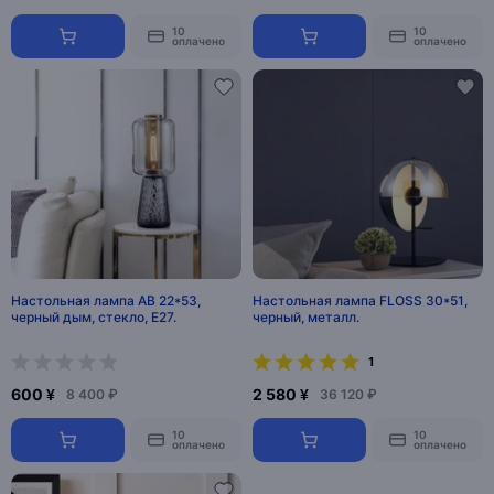
10
10
оплачено
оплачено
Настольная лампа AB 22*53,
Настольная лампа FLOSS 30*51,
черный дым, стекло, Е27.
черный, металл.
1
600 ¥
2 580 ¥
8 400 ₽
36 120 ₽
10
10
оплачено
оплачено