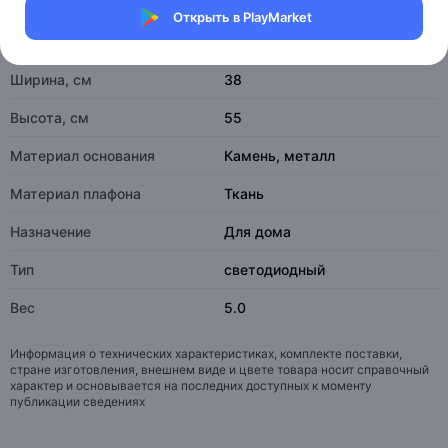
Характеристики
Открыть в PlayMarket
Длина, см
55
Ширина, см
38
Высота, см
55
Материал основания
Камень, металл
Материал плафона
Ткань
Назначение
Для дома
Тип
светодиодный
Вес
5.0
Информация о технических характеристиках, комплекте поставки,
стране изготовления, внешнем виде и цвете товара носит справочный
характер и основывается на последних доступных к моменту
публикации сведениях