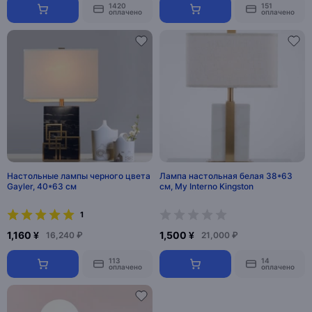
1420
151
оплачено
оплачено
Настольные лампы черного цвета
Лампа настольная белая 38*63
Gayler, 40*63 см
см, My Interno Kingston
1
1,160 ¥
1,500 ¥
16,240 ₽
21,000 ₽
113
14
оплачено
оплачено