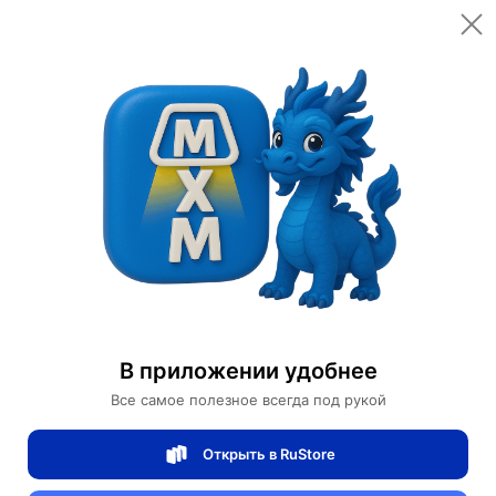
加入购物车
Купить сейчас
Безопасная оплата онлайн
Table lamps
Дизайнерские настольные лампы
开始的对话
В приложении удобнее
Проверенный
продавец
4/5
Все самое полезное всегда под рукой
рейтинг товаров
100%
доставок вовремя
Открыть в RuStore