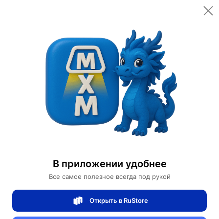
Открыть в приложении
Открыть
Главная
Категории
Настольные лампы
Настольная лампа GLAM 28*26, черный, белый, мрамор
Настольная лампа GLAM 28*26, черный,
белый, мрамор
В приложении удобнее
Все самое полезное всегда под рукой
0 отзывов
0
Открыть в RuStore
Магазин Table lamps