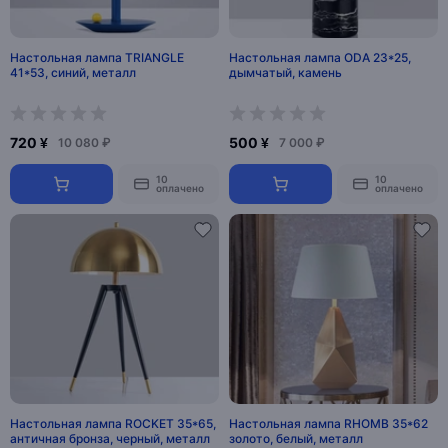
Настольная лампа TRIANGLE
Настольная лампа ODA 23*25,
41*53, синий, металл
дымчатый, камень
720 ¥
500 ¥
10 080 ₽
7 000 ₽
10
10
оплачено
оплачено
Настольная лампа ROCKET 35*65,
Настольная лампа RHOMB 35*62
античная бронза, черный, металл
золото, белый, металл