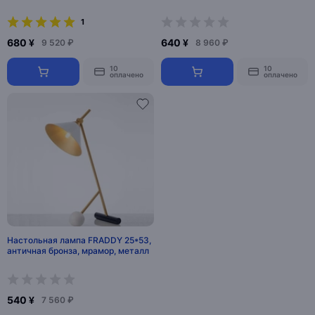
1
680 ¥
640 ¥
9 520 ₽
8 960 ₽
10
10
оплачено
оплачено
Настольная лампа FRADDY 25*53,
античная бронза, мрамор, металл
540 ¥
7 560 ₽