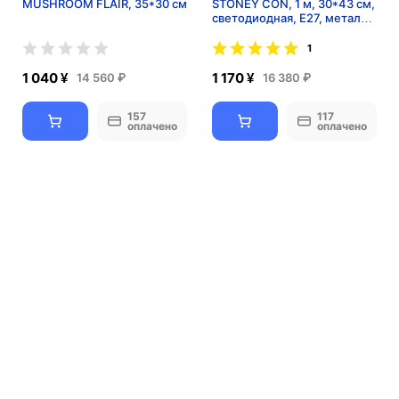
MUSHROOM FLAIR, 35*30 см
STONEY CON, 1 м, 30*43 см,
светодиодная, E27, металл,
стекло, современный
1
1 040 ¥
1 170 ¥
14 560 ₽
16 380 ₽
157
117
оплачено
оплачено