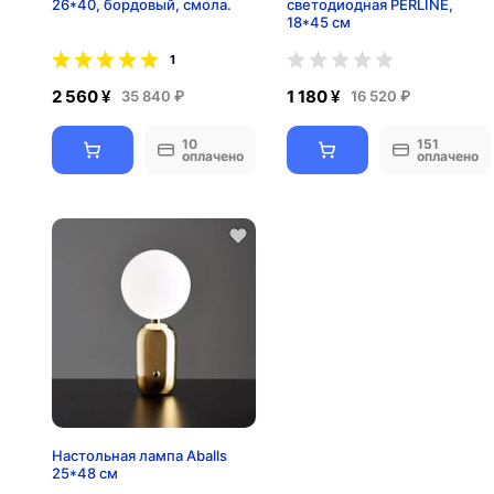
26*40, бордовый, смола.
светодиодная PERLINE,
18*45 см
1
2 560 ¥
1 180 ¥
35 840 ₽
16 520 ₽
10
151
оплачено
оплачено
Настольная лампа Aballs
25*48 см