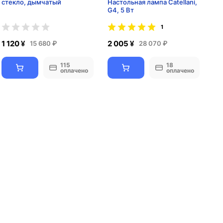
стекло, дымчатый
Настольная лампа Catellani,
G4, 5 Вт
1
1 120 ¥
2 005 ¥
15 680 ₽
28 070 ₽
115
18
оплачено
оплачено