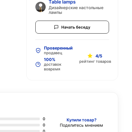
Table lamps
Дизайнерские настольные
лампы
Начать беседу
Проверенный
продавец
4/5
100%
рейтинг товаров
доставок
вовремя
0
Купили товар?
0
Поделитесь мнением
0