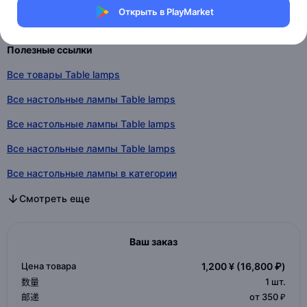
Открыть в PlayMarket
Индивидуальные параметры
Полезные ссылки
Все товары Table lamps
Все настольные лампы Table lamps
Все настольные лампы Table lamps
Все настольные лампы Table lamps
Все настольные лампы в категории
Все настольные лампы в категории
Все настольные лампы в категории
Смотреть еще
Ваш заказ
Цена товара
1,200 ¥
(16,800 ₽)
数量
1
шт.
邮递
от 350 ₽