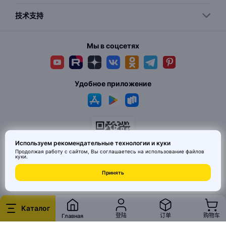
技术支持
Мы в соцсетях
Удобное приложение
Используем рекомендательные технологии и куки
Продолжая работу с сайтом, Вы соглашаетесь на использование
файлов
куки
.
© 2026 MAI HE MAI. Маркетплейс дизайнерских товаров со всего
Принять
Китая по ценам заводов. Все права защищены.
Каталог
登陆
订单
购物车
Главная