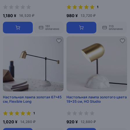
1
1,180 ¥
980 ¥
16,520 ₽
13,720 ₽
151
113
оплачено
оплачено
Настольная лампа золотая 67*45
Настольная лампа золотого цвета
см, Flexible Long
19*35 см, HO Studio
1
1,020 ¥
920 ¥
14,280 ₽
12,880 ₽