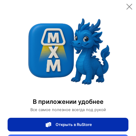
Открыть в приложении
Открыть
Главная
Категории
Настольные лампы
Настольная лампа LAO 23*38, черный, металл.
Настольная лампа LAO 23*38, черный,
металл.
В приложении удобнее
Все самое полезное всегда под рукой
0 отзывов
0
Открыть в RuStore
Магазин Table lamps