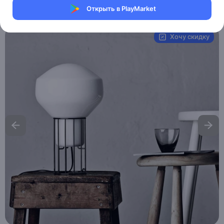
Открыть в PlayMarket
Артикул:
MAI_HE_MAI__LAO
Хочу скидку