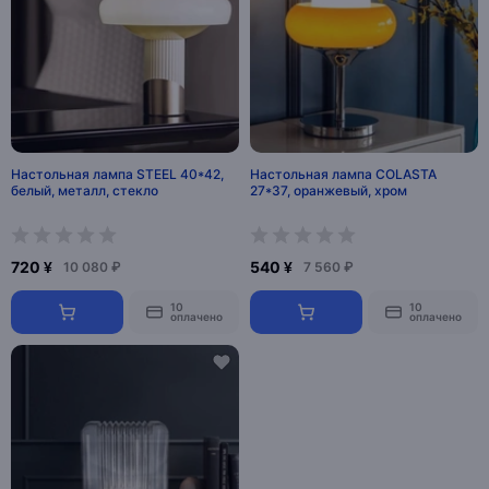
Настольная лампа STEEL 40*42,
Настольная лампа COLASTA
белый, металл, стекло
27*37, оранжевый, хром
720 ¥
540 ¥
10 080 ₽
7 560 ₽
10
10
оплачено
оплачено