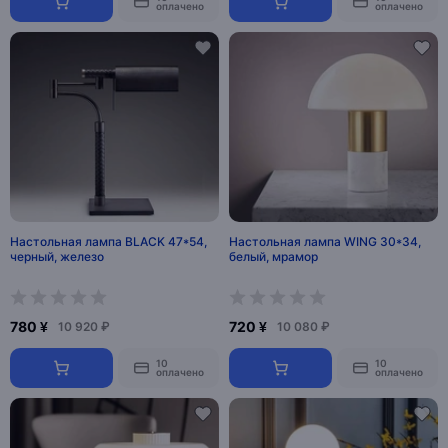
оплачено
оплачено
Настольная лампа BLACK 47*54,
Настольная лампа WING 30*34,
черный, железо
белый, мрамор
780 ¥
720 ¥
10 920 ₽
10 080 ₽
10
10
оплачено
оплачено