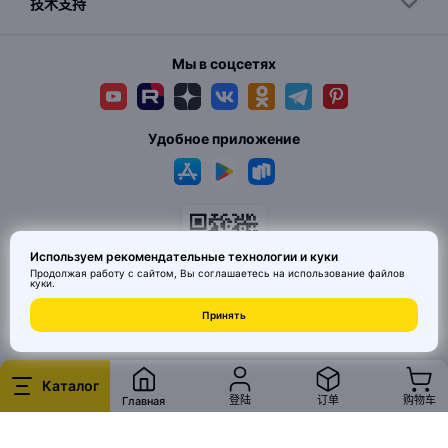
技术支持
Мы в соцсетях
Удобное приложение
Используем рекомендательные технологии и куки
Продолжая работу с сайтом, Вы соглашаетесь на использование
файлов
куки
.
© 2026 MAI HE MAI. Маркетплейс дизайнерских товаров со всего
Принять
Китая по ценам заводов. Все права защищены.
Каталог
登陆
订单
购物车
Главная