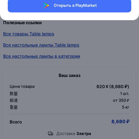
Открыть в PlayMarket
Индивидуальные параметры
Полезные ссылки
Все товары Table lamps
Все настольные лампы Table lamps
Все настольные лампы в категории
Ваш заказ
Цена товара
620 ¥
(8,680 ₽)
数量
1
шт.
邮递
от 350 ₽
重量
5 кг
8,680 ₽
Всего
Доставка
Завтра